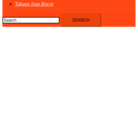
Tukang Atap Bocor
Search
for: