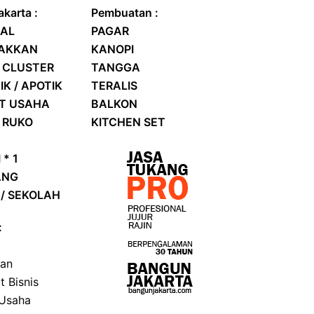
karta :
Pembuatan :
AL
PAGAR
RAKKAN
KANOPI
 CLUSTER
TANGGA
IK / APOTIK
TERALIS
AT USAHA
BALKON
/
RUKO
KITCHEN SET
 * 1
ANG
/ SEKOLAH
:
kan
t Bisnis
 Usaha