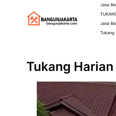
Skip
Jasa Ba
to
TUKAN
content
Jasa Ba
Tukang 
Tukang Harian