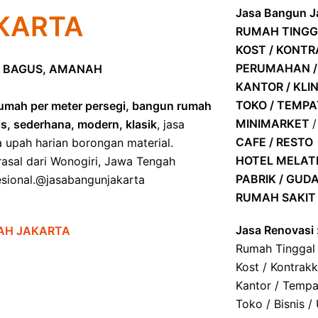
Jasa Bangun Ja
KARTA
RUMAH TINGG
KOST / KONT
PERUMAHAN /
 BAGUS, AMANAH
KANTOR / KLIN
TOKO / TEMP
umah per meter persegi, bangun rumah
MINIMARKET
is, sederhana, modern, klasik
, jasa
CAFE / RESTO
a upah harian borongan material.
HOTEL
MELATI
asal dari Wonogiri, Jawa Tengah
PABRIK / GUD
ofesional.@jasabangunjakarta
RUMAH SAKIT 
Jasa Renovasi 
AH JAKARTA
Rumah Tinggal
Kost / Kontrak
Kantor / Tempa
Toko / Bisnis /