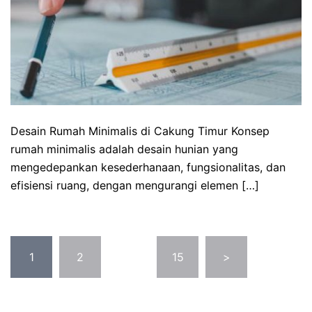
Desain Rumah Minimalis di Cakung Timur Konsep
rumah minimalis adalah desain hunian yang
mengedepankan kesederhanaan, fungsionalitas, dan
efisiensi ruang, dengan mengurangi elemen […]
Posts
1
2
…
15
>
pagination