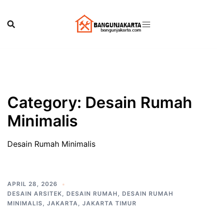
Skip
to
content
Category:
Desain Rumah
Minimalis
Desain Rumah Minimalis
APRIL 28, 2026
DESAIN ARSITEK
,
DESAIN RUMAH
,
DESAIN RUMAH
MINIMALIS
,
JAKARTA
,
JAKARTA TIMUR