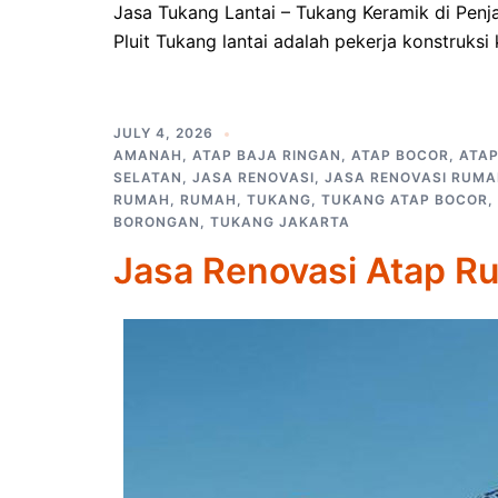
Jasa Tukang Lantai – Tukang Keramik di Penj
Pluit Tukang lantai adalah pekerja konstruks
JULY 4, 2026
AMANAH
,
ATAP BAJA RINGAN
,
ATAP BOCOR
,
ATA
SELATAN
,
JASA RENOVASI
,
JASA RENOVASI RUM
RUMAH
,
RUMAH
,
TUKANG
,
TUKANG ATAP BOCOR
,
BORONGAN
,
TUKANG JAKARTA
Jasa Renovasi Atap R