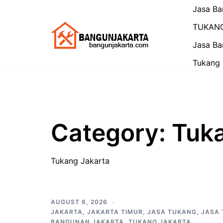
Skip
Jasa Ba
to
TUKAN
content
Jasa Ba
Tukang 
Category:
Tuka
Tukang Jakarta
AUGUST 6, 2026
JAKARTA
,
JAKARTA TIMUR
,
JASA TUKANG
,
JASA
BANGUNAN JAKARTA
,
TUKANG JAKARTA