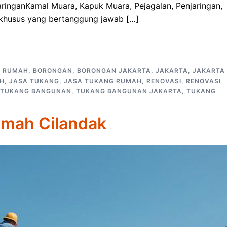
aringanKamal Muara, Kapuk Muara, Pejagalan, Penjaringan,
i khusus yang bertanggung jawab […]
P RUMAH
,
BORONGAN
,
BORONGAN JAKARTA
,
JAKARTA
,
JAKARTA
AH
,
JASA TUKANG
,
JASA TUKANG RUMAH
,
RENOVASI
,
RENOVASI
TUKANG BANGUNAN
,
TUKANG BANGUNAN JAKARTA
,
TUKANG
umah Cilandak