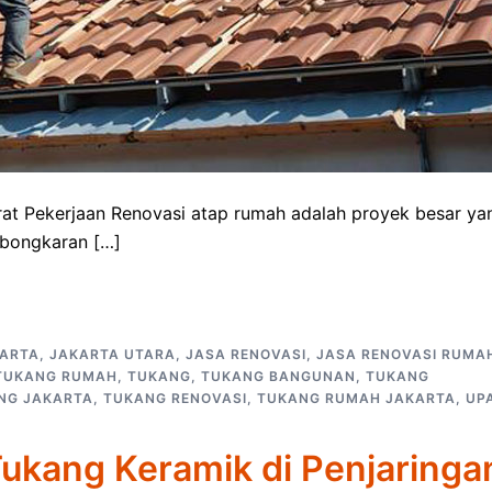
at Pekerjaan Renovasi atap rumah adalah proyek besar ya
mbongkaran […]
ARTA
,
JAKARTA UTARA
,
JASA RENOVASI
,
JASA RENOVASI RUMA
TUKANG RUMAH
,
TUKANG
,
TUKANG BANGUNAN
,
TUKANG
NG JAKARTA
,
TUKANG RENOVASI
,
TUKANG RUMAH JAKARTA
,
UP
Tukang Keramik di Penjaringa