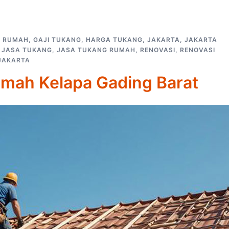
P RUMAH
,
GAJI TUKANG
,
HARGA TUKANG
,
JAKARTA
,
JAKARTA
,
JASA TUKANG
,
JASA TUKANG RUMAH
,
RENOVASI
,
RENOVASI
JAKARTA
umah Kelapa Gading Barat