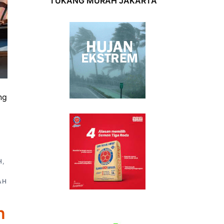
TUKANG MURAH JAKARTA
ng
H
,
AH
n