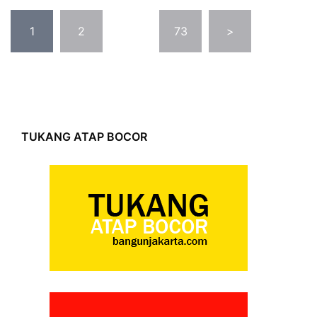
Posts
1
2
…
73
>
pagination
TUKANG ATAP BOCOR