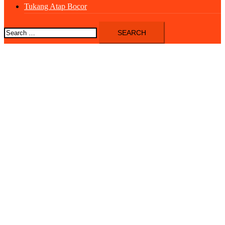
Tukang Atap Bocor
Search
for: