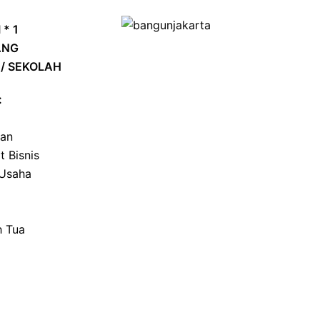
 * 1
ANG
/ SEKOLAH
:
kan
t Bisnis
 Usaha
 Tua