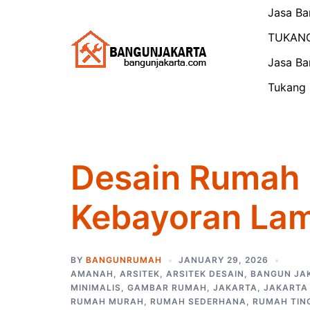
Skip
Jasa Ba
to
TUKAN
content
Jasa Ba
Tukang 
Desain Rumah 
Kebayoran La
BY
BANGUNRUMAH
JANUARY 29, 2026
AMANAH
,
ARSITEK
,
ARSITEK DESAIN
,
BANGUN JA
MINIMALIS
,
GAMBAR RUMAH
,
JAKARTA
,
JAKARTA
RUMAH MURAH
,
RUMAH SEDERHANA
,
RUMAH TIN