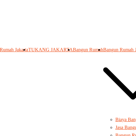
 Rumah Jakarta
TUKANG JAKARTA
Bangun Rumah
Bangun Rumah J
Biaya Ba
Jasa Ban
Bangun R