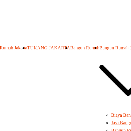
 Rumah Jakarta
TUKANG JAKARTA
Bangun Rumah
Bangun Rumah J
Biaya Ba
Jasa Ban
Bangun R