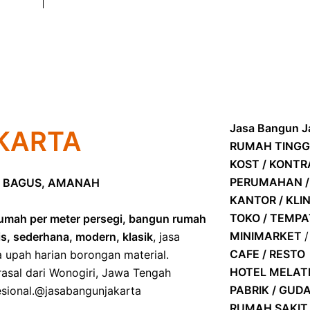
Jasa Bangun Ja
KARTA
RUMAH TINGG
KOST / KONT
PERUMAHAN /
 BAGUS, AMANAH
KANTOR / KLIN
TOKO / TEMP
umah per meter persegi, bangun rumah
MINIMARKET
is, sederhana, modern, klasik
, jasa
CAFE / RESTO
a upah harian borongan material.
HOTEL
MELATI
asal dari Wonogiri, Jawa Tengah
PABRIK / GUD
ofesional.@jasabangunjakarta
RUMAH SAKIT 