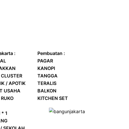
karta :
Pembuatan :
AL
PAGAR
RAKKAN
KANOPI
 CLUSTER
TANGGA
IK / APOTIK
TERALIS
AT USAHA
BALKON
/
RUKO
KITCHEN SET
 * 1
ANG
/ SEKOLAH