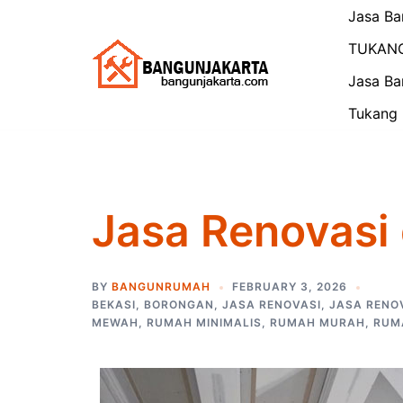
Skip
Jasa Ba
to
TUKAN
content
Jasa Ba
Tukang 
Jasa Renovasi
BY
BANGUNRUMAH
FEBRUARY 3, 2026
BEKASI
,
BORONGAN
,
JASA RENOVASI
,
JASA RENO
MEWAH
,
RUMAH MINIMALIS
,
RUMAH MURAH
,
RUM