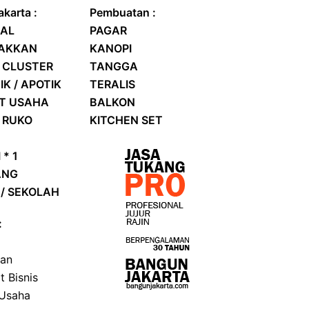
karta :
Pembuatan :
AL
PAGAR
RAKKAN
KANOPI
 CLUSTER
TANGGA
IK / APOTIK
TERALIS
AT USAHA
BALKON
/
RUKO
KITCHEN SET
 * 1
ANG
/ SEKOLAH
:
kan
t Bisnis
 Usaha