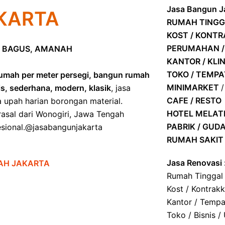
Jasa Bangun Ja
KARTA
RUMAH TINGG
KOST / KONT
PERUMAHAN /
 BAGUS, AMANAH
KANTOR / KLIN
TOKO / TEMP
umah per meter persegi, bangun rumah
MINIMARKET
is, sederhana, modern, klasik
, jasa
CAFE / RESTO
a upah harian borongan material.
HOTEL
MELATI
asal dari Wonogiri, Jawa Tengah
PABRIK / GUD
ofesional.@jasabangunjakarta
RUMAH SAKIT 
Jasa Renovasi 
AH JAKARTA
Rumah Tinggal
Kost / Kontrak
Kantor / Tempa
Toko / Bisnis /