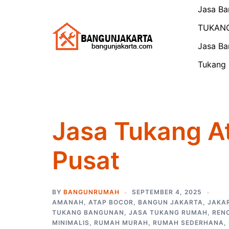
Skip
Jasa Ba
to
TUKAN
content
Jasa Ba
Tukang 
Jasa Tukang A
Pusat
BY
BANGUNRUMAH
SEPTEMBER 4, 2025
AMANAH
,
ATAP BOCOR
,
BANGUN JAKARTA
,
JAKA
TUKANG BANGUNAN
,
JASA TUKANG RUMAH
,
REN
MINIMALIS
,
RUMAH MURAH
,
RUMAH SEDERHANA
,