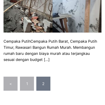
Cempaka PutihCempaka Putih Barat, Cempaka Putih
Timur, Rawasari Bangun Rumah Murah. Membangun
rumah baru dengan biaya murah atau terjangkau
sesuai dengan budget […]
Posts
<
1
2
pagination