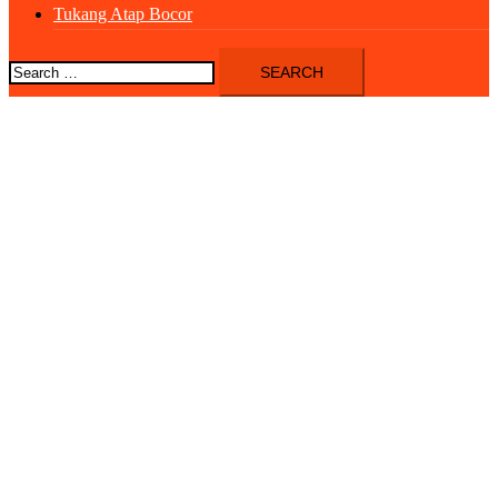
Tukang Atap Bocor
Search
for: