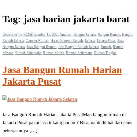
Tag:
jasa harian jakarta barat
December 15, 2025
December 15, 2025
Amanah
,
Bangun Jakarta
,
Bangun Rumah
,
Bangun
Rumah Jakarta
,
Gambar Rumah
,
Harga Bangun Rumah
,
Jakarta
,
Jakarta Pusat
,
Jasa
Bangun Jakarta
,
Jasa Bangun Rumah
,
Jasa Bangun Rumah Jakarta
,
Rumah
,
Rumah
Mewah
,
Rumah Minimalis
,
Rumah Murah
,
Rumah Sederhana
,
Rumah Tingkat
Jasa Bangun Rumah Harian
Jakarta Pusat
Jasa Bangun Rumah Harian Jakarta PusatMau bangun rumah di
Jakarta Pusat pakai jasa tukang harian ? Bisa, nanti dilihat dari jenis
pekerjaannya […]