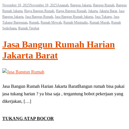
November 18, 2025
November 18, 2025
Amanah
,
Bangun Jakarta
,
Bangun Rumah
,
Bangun
Rumah Jakarta
,
Biaya Bangun Rumah
,
Harga Bangun Rumah
,
Jakarta
,
Jakarta Barat
,
Jasa
Bangun Jakarta
,
Jasa Bangun Rumah
,
Jasa Bangun Rumah Jakarta
,
Jasa Tukang
,
Jasa
Tukang Bangunan
,
Rumah
,
Rumah Mewah
,
Rumah Minimalis
,
Rumah Murah
,
Rumah
Sederhana
,
Rumah Tingkat
Jasa Bangun Rumah Harian
Jakarta Barat
Jasa Bangun Rumah Harian Jakarta BaratBangun rumah bisa pakai
jasa tukang harian ? ya bisa saja , tergantung bobot pekerjaan yang
dikerjakan, […]
TUKANG ATAP BOCOR