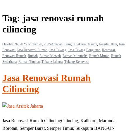
Tag:
jasa renovasi rumah
cilincing
October 26, 2025
October 26, 2025
Amanah
,
Bangun Jakarta
,
Jakarta
,
Jakarta Utara
,
Jasa
Renovasi
,
Jasa Renovasi Rumah
,
Jasa Tukang
,
Jasa Tukang Bangunan
,
Renovasi
,
Renovasi Rumah
,
Rumah
,
Rumah Mewah
,
Rumah Minimalis
,
Rumah Murah
,
Rumah
Sederhana
,
Rumah Tingkat
,
Tukang Jakarta
,
Tukang Renovasi
Jasa Renovasi Rumah
Cilincing
Jasa Renovasi Rumah CilincingCilincing, Kalibaru, Marunda,
Rorotan, Semper Barat, Semper Timur, Sukapura BANGUN