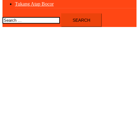
Tukang Atap Bocor
Search
for: