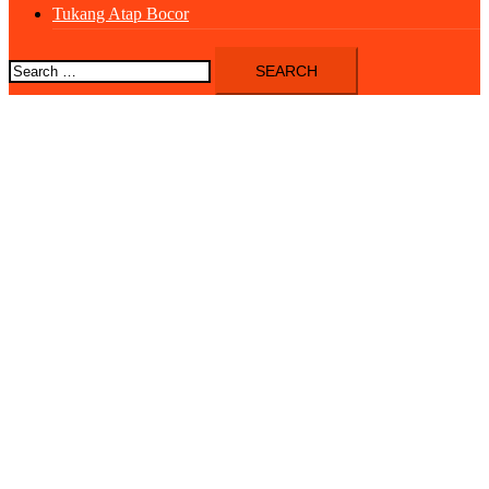
Tukang Atap Bocor
Search
for: