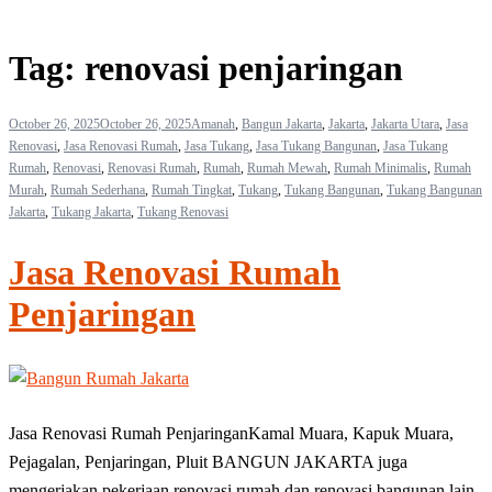
Tag:
renovasi penjaringan
October 26, 2025
October 26, 2025
Amanah
,
Bangun Jakarta
,
Jakarta
,
Jakarta Utara
,
Jasa
Renovasi
,
Jasa Renovasi Rumah
,
Jasa Tukang
,
Jasa Tukang Bangunan
,
Jasa Tukang
Rumah
,
Renovasi
,
Renovasi Rumah
,
Rumah
,
Rumah Mewah
,
Rumah Minimalis
,
Rumah
Murah
,
Rumah Sederhana
,
Rumah Tingkat
,
Tukang
,
Tukang Bangunan
,
Tukang Bangunan
Jakarta
,
Tukang Jakarta
,
Tukang Renovasi
Jasa Renovasi Rumah
Penjaringan
Jasa Renovasi Rumah PenjaringanKamal Muara, Kapuk Muara,
Pejagalan, Penjaringan, Pluit BANGUN JAKARTA juga
mengerjakan pekerjaan renovasi rumah dan renovasi bangunan lain.