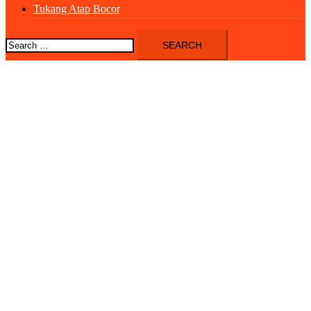
Tukang Atap Bocor
Search
for: