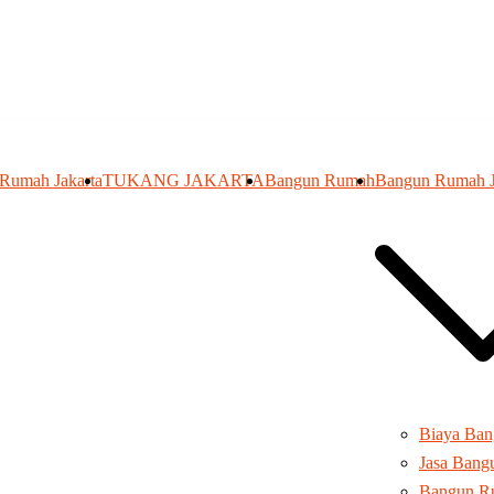
 Rumah Jakarta
TUKANG JAKARTA
Bangun Rumah
Bangun Rumah J
Biaya Ba
Jasa Ban
Bangun R