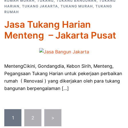
RUMAH MURAH
,
TUKANG
,
TUKANG BANGUNAN
,
TUKANG
HARIAN
,
TUKANG JAKARTA
,
TUKANG MURAH
,
TUKANG
RUMAH
Jasa Tukang Harian
Menteng – Jakarta Pusat
MentengCikini, Gondangdia, Kebon Sirih, Menteng,
Pegangsaan Tukang Harian untuk pekerjaan perbaikan
rumah ( Renovasi ) yang dikerjakan oleh para tukang
bangunan berpengalaman […]
Posts
1
2
>
pagination