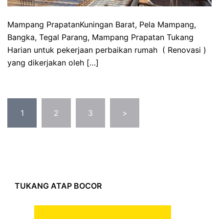
Mampang PrapatanKuningan Barat, Pela Mampang,
Bangka, Tegal Parang, Mampang Prapatan Tukang
Harian untuk pekerjaan perbaikan rumah ( Renovasi )
yang dikerjakan oleh […]
Posts
1
2
3
>
pagination
TUKANG ATAP BOCOR