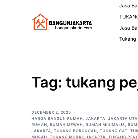
Skip
Jasa Ba
to
TUKAN
content
Jasa Ba
Tukang 
Tag:
tukang pe
DECEMBER 2, 2025
HARGA BANGUN RUMAH
,
JAKARTA
,
JAKARTA UT
RUMAH
,
RUMAH MEWAH
,
RUMAH MINIMALIS
,
RUM
JAKARTA
,
TUKANG BORONGAN
,
TUKANG CAT
,
TU
MURAH
,
TUKANG MURAH JAKARTA
,
TUKANG REN