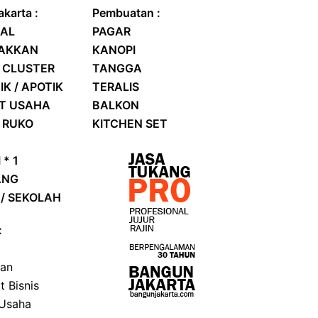
karta :
Pembuatan :
AL
PAGAR
RAKKAN
KANOPI
 CLUSTER
TANGGA
IK / APOTIK
TERALIS
AT USAHA
BALKON
/
RUKO
KITCHEN SET
 * 1
ANG
/ SEKOLAH
:
kan
t Bisnis
 Usaha