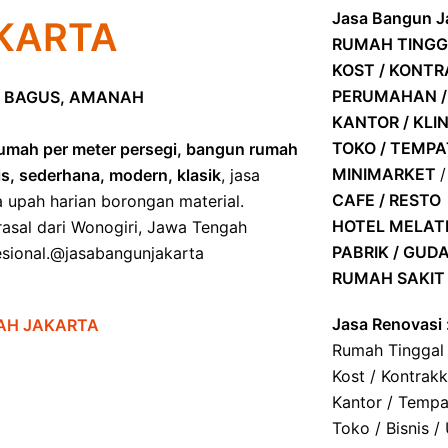
Jasa Bangun Ja
KARTA
RUMAH TINGG
KOST / KONT
PERUMAHAN /
 BAGUS, AMANAH
KANTOR / KLIN
TOKO / TEMP
umah per meter persegi, bangun rumah
MINIMARKET
is, sederhana, modern, klasik
, jasa
CAFE / RESTO
a upah harian borongan material.
HOTEL
MELATI
asal dari Wonogiri, Jawa Tengah
PABRIK / GUD
ofesional.@jasabangunjakarta
RUMAH SAKIT 
Jasa Renovasi 
AH JAKARTA
Rumah Tinggal
Kost / Kontrak
Kantor / Tempa
Toko / Bisnis /