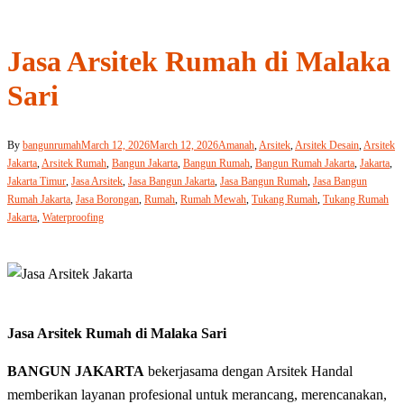
Jasa Arsitek Rumah di Malaka
Sari
By
bangunrumah
March 12, 2026
March 12, 2026
Amanah
,
Arsitek
,
Arsitek Desain
,
Arsitek
Jakarta
,
Arsitek Rumah
,
Bangun Jakarta
,
Bangun Rumah
,
Bangun Rumah Jakarta
,
Jakarta
,
Jakarta Timur
,
Jasa Arsitek
,
Jasa Bangun Jakarta
,
Jasa Bangun Rumah
,
Jasa Bangun
Rumah Jakarta
,
Jasa Borongan
,
Rumah
,
Rumah Mewah
,
Tukang Rumah
,
Tukang Rumah
Jakarta
,
Waterproofing
Jasa Arsitek Rumah di Malaka Sari
BANGUN JAKARTA
bekerjasama dengan Arsitek Handal
memberikan layanan profesional untuk merancang, merencanakan,