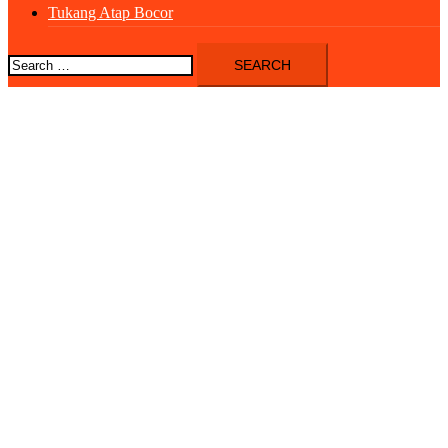
Tukang Atap Bocor
Search
for: