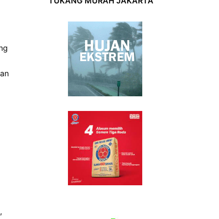
TUKANG MURAH JAKARTA
ang
lan
,