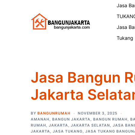
Skip
Jasa Ba
to
TUKAN
content
Jasa Ba
Tukang 
Jasa Bangun 
Jakarta Selata
BY
BANGUNRUMAH
NOVEMBER 3, 2025
AMANAH
,
BANGUN JAKARTA
,
BANGUN RUMAH
,
B
RUMAH
,
JAKARTA
,
JAKARTA SELATAN
,
JASA BAN
JAKARTA
,
JASA TUKANG
,
JASA TUKANG BANGUN