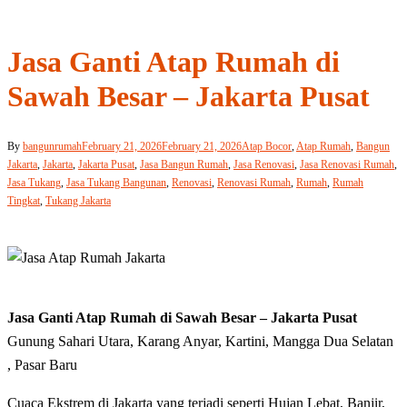
Jasa Ganti Atap Rumah di
Sawah Besar – Jakarta Pusat
By
bangunrumah
February 21, 2026
February 21, 2026
Atap Bocor
,
Atap Rumah
,
Bangun
Jakarta
,
Jakarta
,
Jakarta Pusat
,
Jasa Bangun Rumah
,
Jasa Renovasi
,
Jasa Renovasi Rumah
,
Jasa Tukang
,
Jasa Tukang Bangunan
,
Renovasi
,
Renovasi Rumah
,
Rumah
,
Rumah
Tingkat
,
Tukang Jakarta
Jasa Ganti Atap Rumah di Sawah Besar – Jakarta Pusat
Gunung Sahari Utara, Karang Anyar, Kartini, Mangga Dua Selatan
, Pasar Baru
Cuaca Ekstrem di Jakarta yang terjadi seperti Hujan Lebat, Banjir,