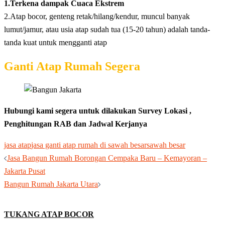
1.Terkena dampak Cuaca Ekstrem
2.Atap bocor, genteng retak/hilang/kendur, muncul banyak
lumut/jamur, atau usia atap sudah tua (15-20 tahun) adalah tanda-
tanda kuat untuk mengganti atap
Ganti Atap Rumah Segera
Hubungi kami segera untuk dilakukan Survey Lokasi ,
Penghitungan RAB dan Jadwal Kerjanya
jasa atap
jasa ganti atap rumah di sawah besar
sawah besar
Post
Jasa Bangun Rumah Borongan Cempaka Baru – Kemayoran –
navigation
Jakarta Pusat
Bangun Rumah Jakarta Utara
TUKANG ATAP BOCOR