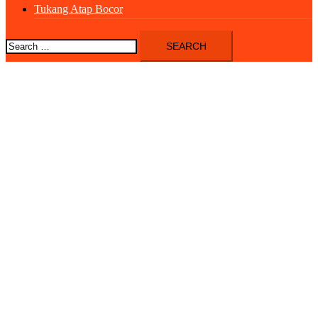
Tukang Atap Bocor
Search
for: