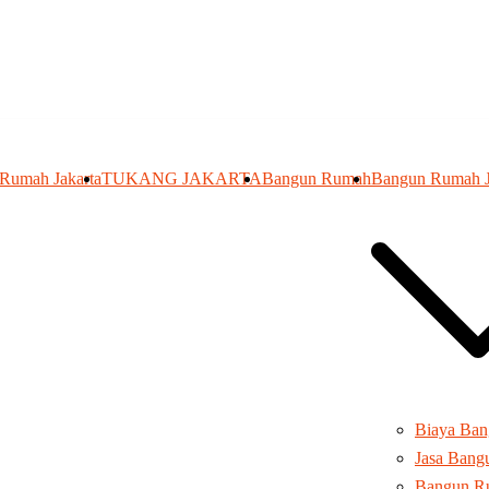
 Rumah Jakarta
TUKANG JAKARTA
Bangun Rumah
Bangun Rumah J
Biaya Ba
Jasa Ban
Bangun R