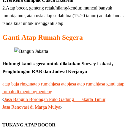
1.Terkena dampak Cuaca Ekstrem
2.Atap bocor, genteng retak/hilang/kendur, muncul banyak
lumut/jamur, atau usia atap sudah tua (15-20 tahun) adalah tanda-
tanda kuat untuk mengganti atap
Ganti Atap Rumah Segera
Hubungi kami segera untuk dilakukan Survey Lokasi ,
Penghitungan RAB dan Jadwal Kerjanya
atap baja ringan
atap rumah
jasa atap
jasa atap rumah
jasa ganti atap
rumah di menteng
menteng
Post
Jasa Bangun Borongan Pulo Gadung – Jakarta Timur
navigation
Jasa Renovasi di Marga Mulya
TUKANG ATAP BOCOR