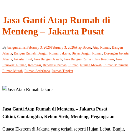
Jasa Ganti Atap Rumah di
Menteng – Jakarta Pusat
By
bangunrumah
February 3, 2026
February 3, 2026
Atap Bocor
,
Atap Rumah
,
Bangun
Jakarta
,
Bangun Rumah
,
Bangun Rumah Jakarta
,
Biaya Bangun Rumah
,
Borongan Jakarta
,
Jakarta
,
Jakarta Pusat
,
Jasa Bangun Jakarta
,
Jasa Bangun Rumah
,
Jasa Renovasi
,
Jasa
Renovasi Rumah
,
Renovasi
,
Renovasi Rumah
,
Rumah
,
Rumah Mewah
,
Rumah Minimalis
,
Rumah Murah
,
Rumah Sederhana
,
Rumah Tingkat
Jasa Ganti Atap Rumah di Menteng – Jakarta Pusat
Cikini, Gondangdia, Kebon Sirih, Menteng, Pegangsaan
Cuaca Ekstrem di Jakarta yang terjadi seperti Hujan Lebat, Banjir,