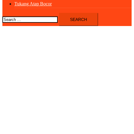
Tukang Atap Bocor
Search
for: