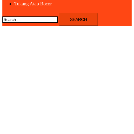
Tukang Atap Bocor
Search
for: