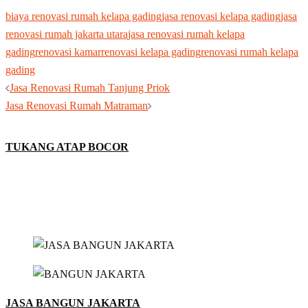
biaya renovasi rumah kelapa gading
jasa renovasi kelapa gading
jasa
renovasi rumah jakarta utara
jasa renovasi rumah kelapa
gading
renovasi kamar
renovasi kelapa gading
renovasi rumah kelapa
gading
Post
Jasa Renovasi Rumah Tanjung Priok
navigation
Jasa Renovasi Rumah Matraman
TUKANG ATAP BOCOR
JASA BANGUN JAKARTA