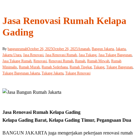
Jasa Renovasi Rumah Kelapa
Gading
By
bangunrumah
October 26, 2025
October 26, 2025
Amanah
,
Bangun Jakarta
,
Jakarta
,
Jakarta Utara
,
Jasa Renovasi
,
Jasa Renovasi Rumah
,
Jasa Tukang
,
Jasa Tukang Bangunan
,
Jasa Tukang Rumah
,
Renovasi
,
Renovasi Rumah
,
Rumah
,
Rumah Mewah
,
Rumah
Minimalis
,
Rumah Murah
,
Rumah Sederhana
,
Rumah Tingkat
,
Tukang
,
Tukang Bangunan
,
Tukang Bangunan Jakarta
,
Tukang Jakarta
,
Tukang Renovasi
Jasa Renovasi Rumah Kelapa Gading
Kelapa Gading Barat, Kelapa Gading Timur, Pegangsaan Dua
BANGUN JAKARTA juga mengerjakan pekerjaan renovasi rumah