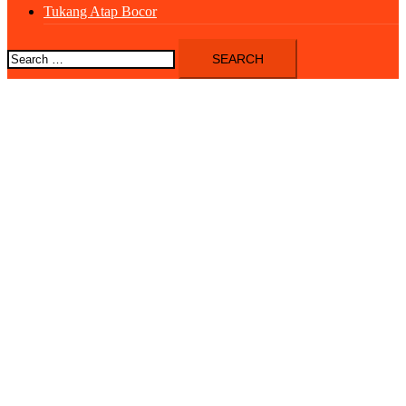
Tukang Atap Bocor
Search
for: