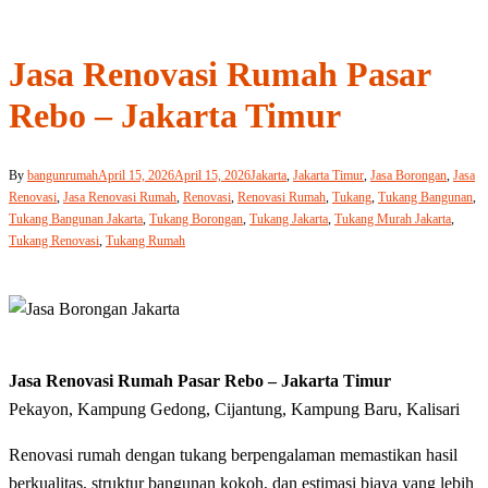
Jasa Renovasi Rumah Pasar
Rebo – Jakarta Timur
By
bangunrumah
April 15, 2026
April 15, 2026
Jakarta
,
Jakarta Timur
,
Jasa Borongan
,
Jasa
Renovasi
,
Jasa Renovasi Rumah
,
Renovasi
,
Renovasi Rumah
,
Tukang
,
Tukang Bangunan
,
Tukang Bangunan Jakarta
,
Tukang Borongan
,
Tukang Jakarta
,
Tukang Murah Jakarta
,
Tukang Renovasi
,
Tukang Rumah
Jasa Renovasi Rumah Pasar Rebo – Jakarta Timur
Pekayon, Kampung Gedong, Cijantung, Kampung Baru, Kalisari
Renovasi rumah dengan tukang berpengalaman memastikan hasil
berkualitas, struktur bangunan kokoh, dan estimasi biaya yang lebih