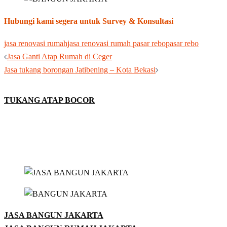
Hubungi kami segera untuk Survey & Konsultasi
jasa renovasi rumah
jasa renovasi rumah pasar rebo
pasar rebo
Post
Jasa Ganti Atap Rumah di Ceger
navigation
Jasa tukang borongan Jatibening – Kota Bekasi
TUKANG ATAP BOCOR
JASA BANGUN JAKARTA