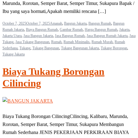
Marunda, Rorotan, Semper Barat, Semper Timur, Sukapura Bapak /
Ibu yang saya hormati,Apakah memiliki rencana […]
October 7, 2025
October 7, 2025
Amanah
,
Bangun Jakarta
,
Bangun Rumah
,
Bangun
Rumah Jakarta
,
Biaya Bangun Rumah
,
Gambar Rumah
,
Harga Bangun Rumah
,
Jakarta
,
Jakarta Utara
,
Jasa Bangun Jakarta
,
Jasa Bangun Rumah
,
Jasa Bangun Rumah Jakarta
,
Jasa
Tukang
,
Jasa Tukang Bangunan
,
Rumah
,
Rumah Minimalis
,
Rumah Murah
,
Rumah
Sederhana
,
Tukang
,
Tukang Bangunan
,
Tukang Bangunan Jakarta
,
Tukang Borongan
,
Tukang Jakarta
Biaya Tukang Borongan
Cilincing
Biaya Tukang Borongan CilincingCilincing, Kalibaru, Marunda,
Rorotan, Semper Barat, Semper Timur, Sukapura Membangun
Rumah Sederhana JENIS PEKERJAAN PERKIRAAN BIAYA