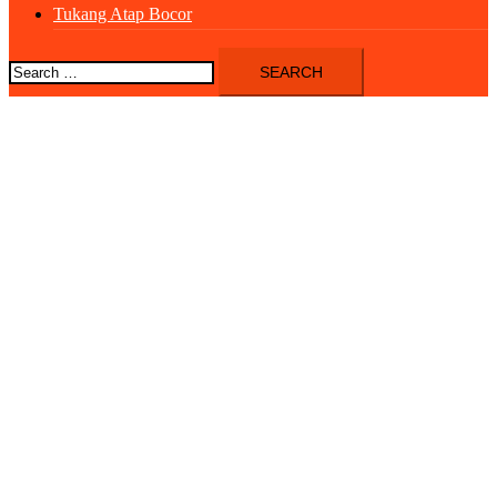
Tukang Atap Bocor
Search
for: