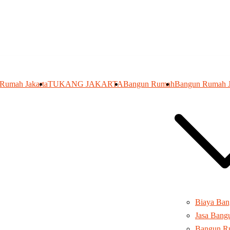
 Rumah Jakarta
TUKANG JAKARTA
Bangun Rumah
Bangun Rumah J
Biaya Ba
Jasa Ban
Bangun R