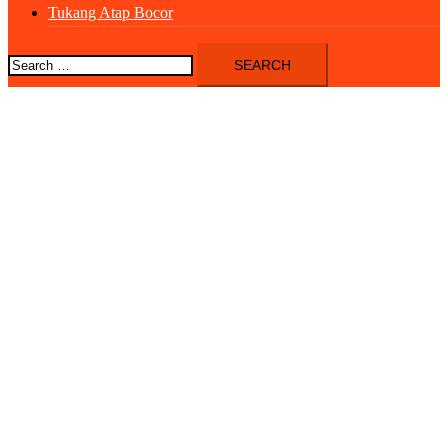
Tukang Atap Bocor
Search
for: