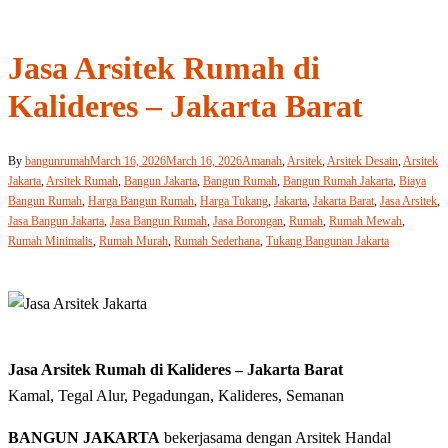
Jasa Arsitek Rumah di
Kalideres – Jakarta Barat
By
bangunrumah
March 16, 2026
March 16, 2026
Amanah
,
Arsitek
,
Arsitek Desain
,
Arsitek
Jakarta
,
Arsitek Rumah
,
Bangun Jakarta
,
Bangun Rumah
,
Bangun Rumah Jakarta
,
Biaya
Bangun Rumah
,
Harga Bangun Rumah
,
Harga Tukang
,
Jakarta
,
Jakarta Barat
,
Jasa Arsitek
,
Jasa Bangun Jakarta
,
Jasa Bangun Rumah
,
Jasa Borongan
,
Rumah
,
Rumah Mewah
,
Rumah Minimalis
,
Rumah Murah
,
Rumah Sederhana
,
Tukang Bangunan Jakarta
Jasa Arsitek Rumah di Kalideres – Jakarta Barat
Kamal, Tegal Alur, Pegadungan, Kalideres, Semanan
BANGUN JAKARTA
bekerjasama dengan Arsitek Handal