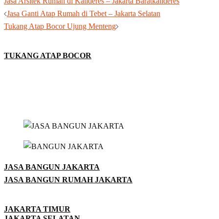
Jasa Arsitek Rumah di Kalideres – Jakarta Barat
kalideres
Post
Jasa Ganti Atap Rumah di Tebet – Jakarta Selatan
navigation
Tukang Atap Bocor Ujung Menteng
TUKANG ATAP BOCOR
JASA BANGUN JAKARTA
JASA BANGUN RUMAH JAKARTA
JAKARTA TIMUR
JAKARTA SELATAN