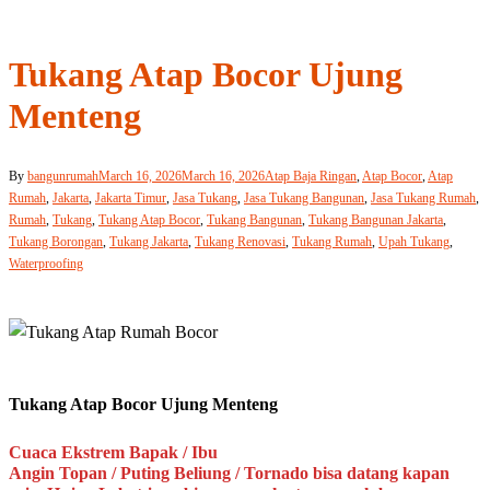
Tukang Atap Bocor Ujung
Menteng
By
bangunrumah
March 16, 2026
March 16, 2026
Atap Baja Ringan
,
Atap Bocor
,
Atap
Rumah
,
Jakarta
,
Jakarta Timur
,
Jasa Tukang
,
Jasa Tukang Bangunan
,
Jasa Tukang Rumah
,
Rumah
,
Tukang
,
Tukang Atap Bocor
,
Tukang Bangunan
,
Tukang Bangunan Jakarta
,
Tukang Borongan
,
Tukang Jakarta
,
Tukang Renovasi
,
Tukang Rumah
,
Upah Tukang
,
Waterproofing
Tukang Atap Bocor Ujung Menteng
Cuaca Ekstrem Bapak / Ibu
Angin Topan / Puting Beliung / Tornado bisa datang kapan