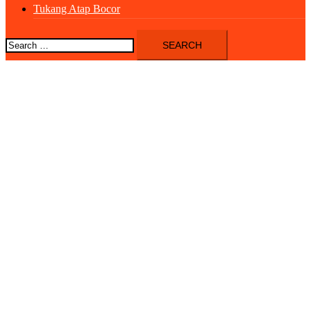
Tukang Atap Bocor
Search
for: