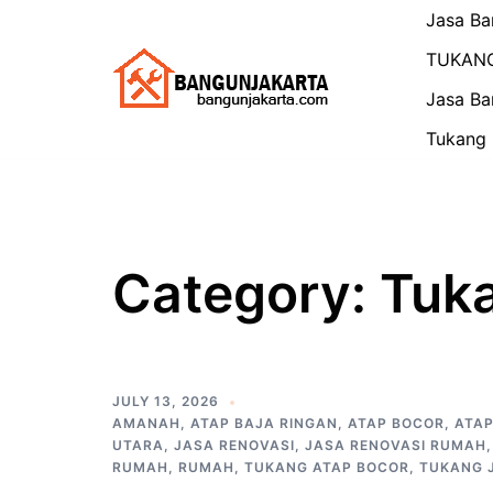
Skip
Jasa Ba
to
TUKAN
content
Jasa Ba
Tukang 
Category:
Tuk
JULY 13, 2026
AMANAH
,
ATAP BAJA RINGAN
,
ATAP BOCOR
,
ATA
UTARA
,
JASA RENOVASI
,
JASA RENOVASI RUMAH
RUMAH
,
RUMAH
,
TUKANG ATAP BOCOR
,
TUKANG 