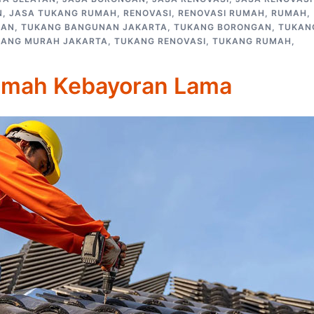
N
,
JASA TUKANG RUMAH
,
RENOVASI
,
RENOVASI RUMAH
,
RUMAH
,
NAN
,
TUKANG BANGUNAN JAKARTA
,
TUKANG BORONGAN
,
TUKAN
KANG MURAH JAKARTA
,
TUKANG RENOVASI
,
TUKANG RUMAH
,
Rumah Kebayoran Lama