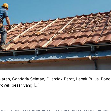
atan, Gandaria Selatan, Cilandak Barat, Lebak Bulus, Pon
proyek besar yang […]
TA SELATAN
,
JASA BORONGAN
,
JASA RENOVASI
,
JASA RENOVASI