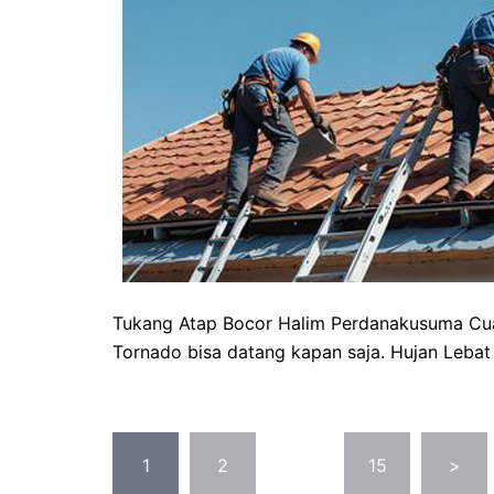
Tukang Atap Bocor Halim Perdanakusuma Cuac
Tornado bisa datang kapan saja. Hujan Lebat
Posts
1
2
…
15
>