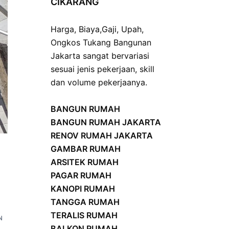
CIKARANG
Harga
,
Biaya
,
Gaji
,
Upah
,
Ongkos
Tukang Bangunan
Jakarta sangat bervariasi
sesuai jenis pekerjaan, skill
dan volume pekerjaanya.
BANGUN RUMAH
BANGUN RUMAH JAKARTA
RENOV RUMAH JAKARTA
GAMBAR RUMAH
ARSITEK RUMAH
PAGAR RUMAH
KANOPI RUMAH
TANGGA RUMAH
TERALIS RUMAH
N
BALKON RUMAH