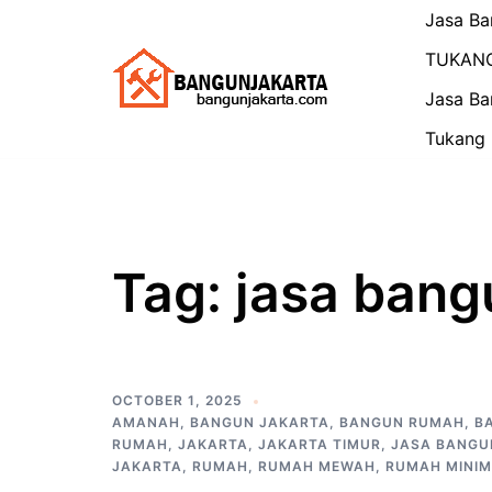
Skip
Jasa Ba
to
TUKAN
content
Jasa Ba
Tukang 
Tag:
jasa bang
OCTOBER 1, 2025
AMANAH
,
BANGUN JAKARTA
,
BANGUN RUMAH
,
B
RUMAH
,
JAKARTA
,
JAKARTA TIMUR
,
JASA BANGU
JAKARTA
,
RUMAH
,
RUMAH MEWAH
,
RUMAH MINIM