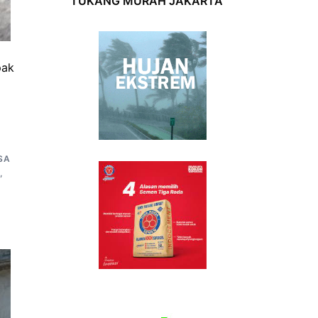
TUKANG MURAH JAKARTA
pak
SA
,