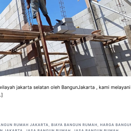
ilayah jakarta selatan oleh BangunJakarta , kami melayani
…]
ANGUN RUMAH JAKARTA
,
BIAYA BANGUN RUMAH
,
HARGA BANGU
N JAKARTA
,
JASA BANGUN RUMAH
,
JASA BANGUN RUMAH