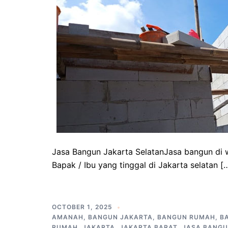
Jasa Bangun Jakarta SelatanJasa bangun di w
Bapak / Ibu yang tinggal di Jakarta selatan [
OCTOBER 1, 2025
AMANAH
,
BANGUN JAKARTA
,
BANGUN RUMAH
,
B
RUMAH
,
JAKARTA
,
JAKARTA BARAT
,
JASA BANGU