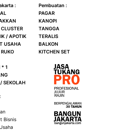
karta :
Pembuatan :
AL
PAGAR
RAKKAN
KANOPI
 CLUSTER
TANGGA
IK / APOTIK
TERALIS
AT USAHA
BALKON
/
RUKO
KITCHEN SET
 * 1
ANG
/ SEKOLAH
:
kan
t Bisnis
 Usaha