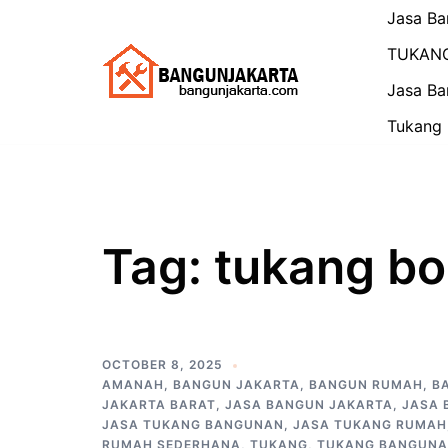
Skip
Jasa Ba
to
TUKAN
content
Jasa Ba
Tukang 
Tag:
tukang b
OCTOBER 8, 2025
AMANAH
,
BANGUN JAKARTA
,
BANGUN RUMAH
,
B
JAKARTA BARAT
,
JASA BANGUN JAKARTA
,
JASA 
JASA TUKANG BANGUNAN
,
JASA TUKANG RUMAH
RUMAH SEDERHANA
,
TUKANG
,
TUKANG BANGUN