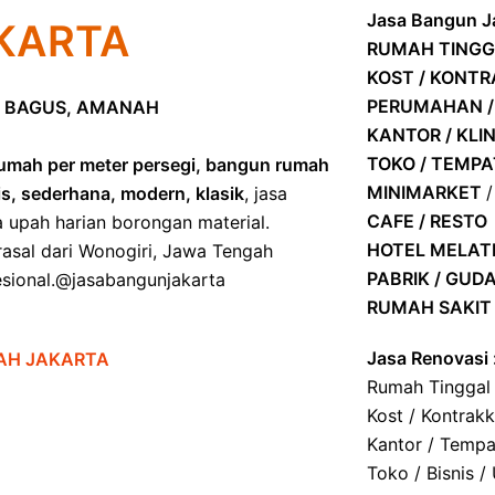
Jasa Bangun Ja
KARTA
RUMAH TINGG
KOST / KONT
PERUMAHAN /
 BAGUS, AMANAH
KANTOR / KLIN
TOKO / TEMP
umah per meter persegi, bangun rumah
MINIMARKET
is, sederhana, modern, klasik
, jasa
CAFE / RESTO
a upah harian borongan material.
HOTEL
MELATI
asal dari Wonogiri, Jawa Tengah
PABRIK / GUD
ofesional.@jasabangunjakarta
RUMAH SAKIT 
Jasa Renovasi 
AH JAKARTA
Rumah Tinggal
Kost / Kontrak
Kantor / Tempa
Toko / Bisnis /