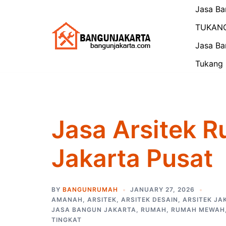
Skip
Jasa Ba
to
TUKAN
content
Jasa Ba
Tukang 
Jasa Arsitek R
Jakarta Pusat
BY
BANGUNRUMAH
JANUARY 27, 2026
AMANAH
,
ARSITEK
,
ARSITEK DESAIN
,
ARSITEK JA
JASA BANGUN JAKARTA
,
RUMAH
,
RUMAH MEWAH
TINGKAT