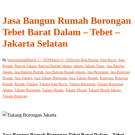
Jasa Bangun Rumah Borongan
Tebet Barat Dalam – Tebet –
Jakarta Selatan
By
bangunrumah
March 11, 2026
March 11, 2026
Atap Baja Ringan
,
Atap Bocor
,
Atap
Rumah
,
Bangun Jakarta
,
Bangun Rumah Jakarta
,
Jakarta
,
Jakarta Timur
,
Jasa Bangun
Jakarta
,
Jasa Bangun Rumah
,
Jasa Bangun Rumah Jakarta
,
Jasa Borongan
,
Jasa Renovasi
Rumah
,
Jasa Tukang
,
Jasa Tukang Bangunan
,
Jasa Tukang Rumah
,
Renovasi
,
Renovasi
Rumah
,
Rumah
,
Tukang
,
Tukang Atap Bocor
,
Tukang Bangunan
,
Tukang Bangunan
Jakarta
,
Tukang Borongan
,
Tukang Harian
,
Tukang Murah
,
Tukang Murah Jakarta
,
Tukang Renovasi
Jasa Bangun Rumah Borongan Tebet Barat Dalam – Tebet –