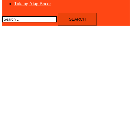
Tukang Atap Bocor
Search
for: