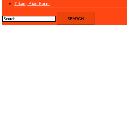
Tukang Atap Bocor
Search
for: