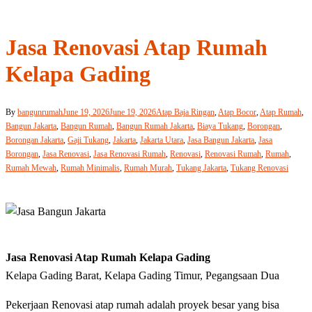
Jasa Renovasi Atap Rumah
Kelapa Gading
By
bangunrumah
June 19, 2026
June 19, 2026
Atap Baja Ringan
,
Atap Bocor
,
Atap Rumah
,
Bangun Jakarta
,
Bangun Rumah
,
Bangun Rumah Jakarta
,
Biaya Tukang
,
Borongan
,
Borongan Jakarta
,
Gaji Tukang
,
Jakarta
,
Jakarta Utara
,
Jasa Bangun Jakarta
,
Jasa
Borongan
,
Jasa Renovasi
,
Jasa Renovasi Rumah
,
Renovasi
,
Renovasi Rumah
,
Rumah
,
Rumah Mewah
,
Rumah Minimalis
,
Rumah Murah
,
Tukang Jakarta
,
Tukang Renovasi
Jasa Renovasi Atap Rumah Kelapa Gading
Kelapa Gading Barat, Kelapa Gading Timur, Pegangsaan Dua
Pekerjaan Renovasi atap rumah adalah proyek besar yang bisa