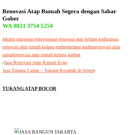
Renovasi Atap Rumah Segera dengan Sabar
Gober
WA
0821 3754 5254
jakarta utara
jasa renovasi
jasa renovasi atap kelapa gading
jasa
renovasi atap rumah kelapa gading
kelapa gading
renovasi atap
rumah
renovasi atap rumah kelapa gading
Post
Jasa Renovasi Atap Rumah Koja
navigation
Jasa Tukang Lantai – Tukang Keramik di Senen
TUKANG ATAP BOCOR