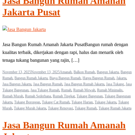
Jasa Bangun Rumah Amanah
Jakarta Pusat
Jasa Bangun Rumah Amanah Jakarta PusatBangun rumah dengan
kualitas terbaik, dikerjakan dengan rapi, halus dan menarik oleh
tenaga tukang bangunan yang rajin, […]
November 13, 2025
November 13, 2025
Amanah
,
Balkon Rumah
,
Bangun Jakarta
,
Bangun
Rumah
,
Bangun Rumah Jakarta
,
Biaya Bangun Rumah
,
Harga Bangun Rumah
,
Jakarta
,
Jasa Bangun Jakarta
,
Jasa Bangun Rumah
,
Jasa Bangun Rumah Jakarta
,
Jasa Tukang
,
Jasa
Tukang Bangunan
,
Jasa Tukang Rumah
,
Rumah
,
Rumah Mewah
,
Rumah Minimalis
,
Rumah Murah
,
Rumah Sederhana
,
Rumah Tingkat
,
Tukang Bangunan
,
Tukang Bangunan
Jakarta
,
Tukang Borongan
,
Tukang Cat Rumah
,
Tukang Harian
,
Tukang Jakarta
,
Tukang
Murah
,
Tukang Murah Jakarta
,
Tukang Renovasi
,
Tukang Rumah
,
Tukang Rumah Jakarta
Jasa Bangun Rumah Amanah