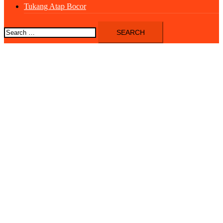
Tukang Atap Bocor
Search
for: