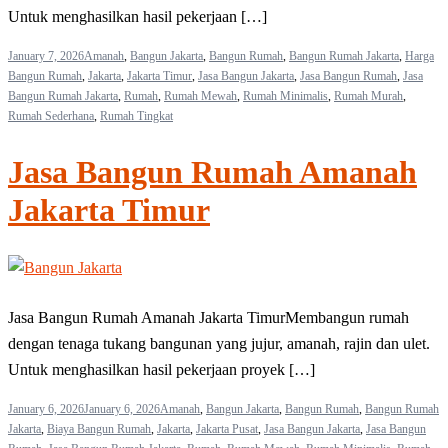
Untuk menghasilkan hasil pekerjaan […]
January 7, 2026
Amanah
,
Bangun Jakarta
,
Bangun Rumah
,
Bangun Rumah Jakarta
,
Harga
Bangun Rumah
,
Jakarta
,
Jakarta Timur
,
Jasa Bangun Jakarta
,
Jasa Bangun Rumah
,
Jasa
Bangun Rumah Jakarta
,
Rumah
,
Rumah Mewah
,
Rumah Minimalis
,
Rumah Murah
,
Rumah Sederhana
,
Rumah Tingkat
Jasa Bangun Rumah Amanah
Jakarta Timur
Jasa Bangun Rumah Amanah Jakarta TimurMembangun rumah
dengan tenaga tukang bangunan yang jujur, amanah, rajin dan ulet.
Untuk menghasilkan hasil pekerjaan proyek […]
January 6, 2026
January 6, 2026
Amanah
,
Bangun Jakarta
,
Bangun Rumah
,
Bangun Rumah
Jakarta
,
Biaya Bangun Rumah
,
Jakarta
,
Jakarta Pusat
,
Jasa Bangun Jakarta
,
Jasa Bangun