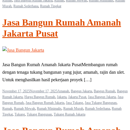
Rumah
,
Jasa Bangun Rumah Jakarta
,
Rumah
,
Rumah Mewah
,
Rumah Minimalis
,
Rumah
Murah
,
Rumah Sederhana
,
Rumah Tingkat
Jasa Bangun Rumah Amanah
Jakarta Pusat
Jasa Bangun Rumah Amanah Jakarta PusatMembangun rumah
dengan tenaga tukang bangunan yang jujur, amanah, rajin dan ulet.
Untuk menghasilkan hasil pekerjaan proyek […]
November 17, 2025
November 17, 2025
Amanah
,
Bangun Jakarta
,
Bangun Rumah
,
Bangun
Rumah Jakarta
,
Harga Bangun Rumah
,
Jakarta
,
Jakarta Pusat
,
Jasa Bangun Jakarta
,
Jasa
Bangun Rumah
,
Jasa Bangun Rumah Jakarta
,
Jasa Tukang
,
Jasa Tukang Bangunan
,
Rumah
,
Rumah Mewah
,
Rumah Minimalis
,
Rumah Murah
,
Rumah Sederhana
,
Rumah
Tingkat
,
Tukang
,
Tukang Bangunan
,
Tukang Rumah Jakarta