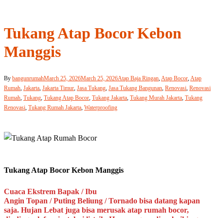
Tukang Atap Bocor Kebon
Manggis
By
bangunrumah
March 25, 2026
March 25, 2026
Atap Baja Ringan
,
Atap Bocor
,
Atap
Rumah
,
Jakarta
,
Jakarta Timur
,
Jasa Tukang
,
Jasa Tukang Bangunan
,
Renovasi
,
Renovasi
Rumah
,
Tukang
,
Tukang Atap Bocor
,
Tukang Jakarta
,
Tukang Murah Jakarta
,
Tukang
Renovasi
,
Tukang Rumah Jakarta
,
Waterproofing
Tukang Atap Bocor Kebon Manggis
Cuaca Ekstrem Bapak / Ibu
Angin Topan / Puting Beliung / Tornado bisa datang kapan
saja. Hujan Lebat juga bisa merusak atap rumah bocor,