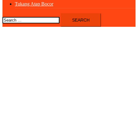
Tukang Atap Bocor
Search
for: