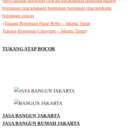
biaya tukang borongan ciracas
ciracas
jakarta timur
jasa tukang
borongan ciracas
tukang bangunan borongan ciracas
tukang
borongan ciracas
Post
Tukang Borongan Pasar Rebo – Jakarta Timur
navigation
Tukang Borongan Cipayung – Jakarta Timur
TUKANG ATAP BOCOR
JASA BANGUN JAKARTA
JASA BANGUN RUMAH JAKARTA