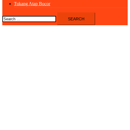
Tukang Atap Bocor
Search
for: