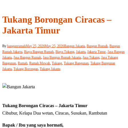
Tukang Borongan Ciracas –
Jakarta Timur
By
bangunrumah
May 25, 2026
May 25, 2026
Bangun Jakarta
,
Bangun Rumah
,
Bangun
Rumah Jakarta
,
Biaya Bangun Rumah
,
Biaya Tukang
,
Jakarta
,
Jakarta Timur
,
Jasa Bangun
Jakarta
,
Jasa Bangun Rumah
,
Jasa Bangun Rumah Jakarta
,
Jasa Tukang
,
Jasa Tukang
Bangunan
,
Rumah
,
Rumah Mewah
,
Tukang
,
Tukang Bangunan
,
Tukang Bangunan
Jakarta
,
Tukang Borongan
,
Tukang Jakarta
Tukang Borongan Ciracas – Jakarta Timur
Cibubur, Kelapa Dua wetan, Ciracas, Susukan, Rambutan
Bapak / Ibu yang saya hormati,