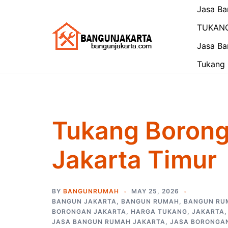
Skip
Jasa Ba
to
TUKAN
content
Jasa Ba
Tukang 
Tukang Borong
Jakarta Timur
BY
BANGUNRUMAH
MAY 25, 2026
BANGUN JAKARTA
,
BANGUN RUMAH
,
BANGUN RU
BORONGAN JAKARTA
,
HARGA TUKANG
,
JAKARTA
JASA BANGUN RUMAH JAKARTA
,
JASA BORONGA