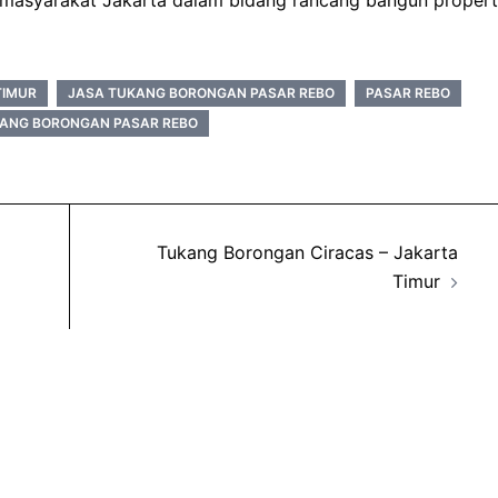
asyarakat Jakarta dalam bidang rancang bangun propert
TIMUR
JASA TUKANG BORONGAN PASAR REBO
PASAR REBO
ANG BORONGAN PASAR REBO
Tukang Borongan Ciracas – Jakarta
Timur