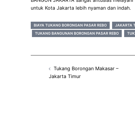
BANGUN JAKARTA sangat antusias melayani m
untuk Kota Jakarta lebih nyaman dan indah.
BIAYA TUKANG BORONGAN PASAR REBO
JAKARTA 
TUKANG BANGUNAN BORONGAN PASAR REBO
TUK
Post
Tukang Borongan Makasar –
navigation
Jakarta Timur