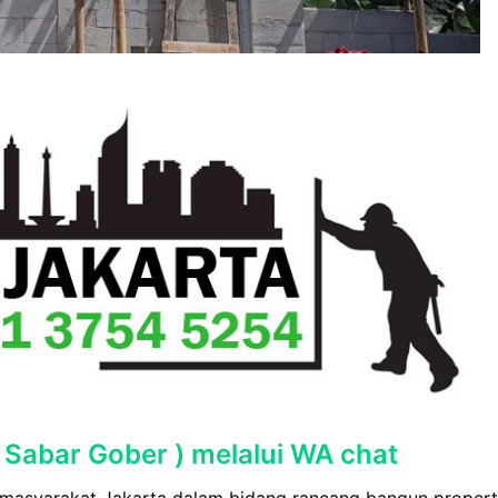
 Sabar Gober ) melalui WA chat